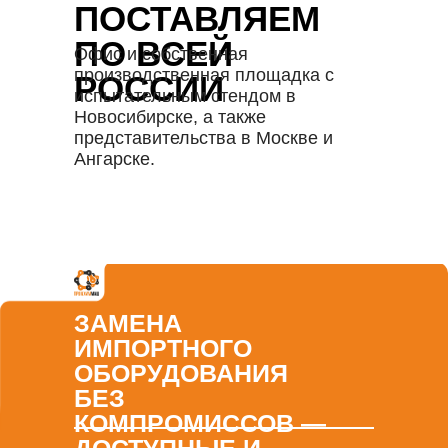
ПОСТАВЛЯЕМ
ПО ВСЕЙ
Офис и собственная
производственная площадка с
РОССИИ
испытательным стендом в
Новосибирске, а также
представительства в Москве и
Ангарске.
ЗАМЕНА
ИМПОРТНОГО
ОБОРУДОВАНИЯ
БЕЗ
КОМПРОМИССОВ —